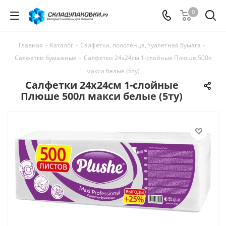
0
Главная
-
Каталог
-
Салфетки, полотенца, туалетная бумага
-
Салфетки бумажные
-
Салфетки 24х24см 1-слойные Плюше 500л
макси белые (5ту)
Салфетки 24х24см 1-слойные
Плюше 500л макси белые (5ту)