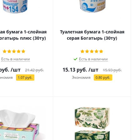
ая бумага 1-слойная
Туалетная бумага 1-слойная
огатырь плюс (30ту)
серая Богатырь (30ту)
Есть в наличии
Есть в наличии
руб.
/шт
15.13
руб.
/шт
21.42
руб.
15.93
руб.
ономия
Экономия
1.07
руб.
0.80
руб.