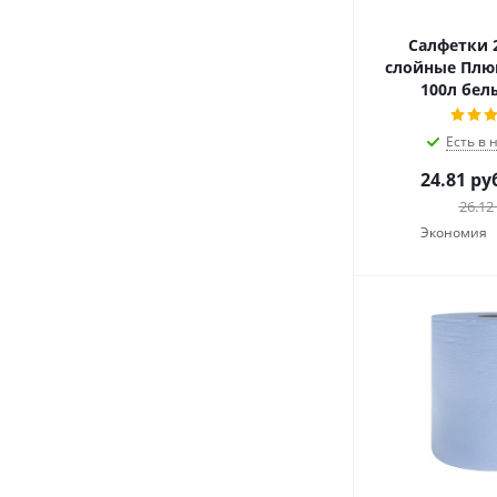
Салфетки 2
слойные Плю
100л белы
Есть в 
24.81
ру
26.12
Экономия