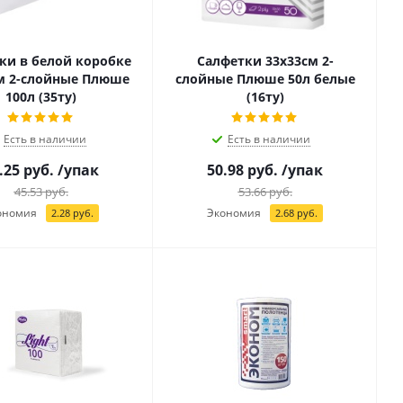
ки в белой коробке
Салфетки 33х33см 2-
м 2-слойные Плюше
слойные Плюше 50л белые
100л (35ту)
(16ту)
Есть в наличии
Есть в наличии
.25
руб.
/упак
50.98
руб.
/упак
45.53
руб.
53.66
руб.
ономия
Экономия
2.28
руб.
2.68
руб.