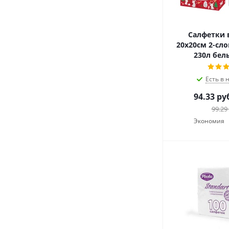
Салфетки 
20х20см 2-сл
230л белы
Есть в 
94.33
ру
99.29
Экономия