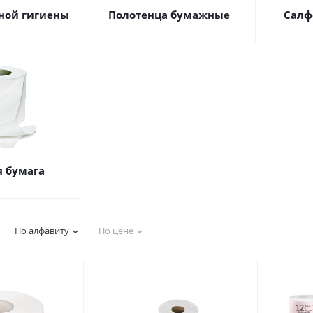
ной гигиены
Полотенца бумажные
Салф
я бумага
По алфавиту
По цене