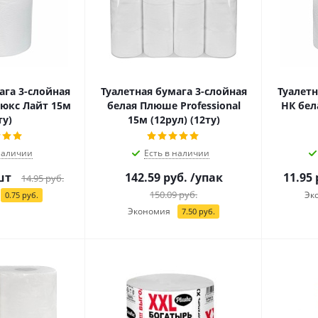
ага 3-слойная
Туалетная бумага 3-слойная
Туалетн
юкс Лайт 15м
белая Плюше Professional
НК бел
ту)
15м (12рул) (12ту)
наличии
Есть в наличии
шт
142.59
руб.
/упак
11.95
14.95
руб.
150.09
руб.
Эк
0.75
руб.
Экономия
7.50
руб.