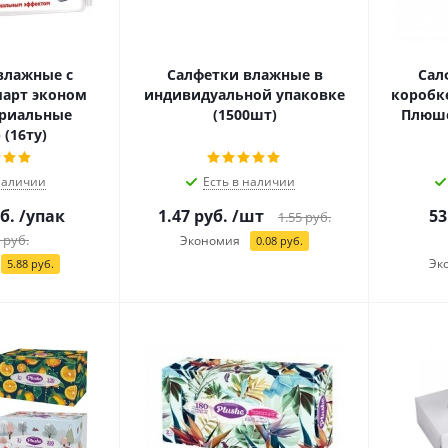
влажные с
Салфетки влажные в
Сал
арт эконом
индивидуальной упаковке
коробк
риальные
(1500шт)
Плюше
 (16ту)
наличии
Есть в наличии
б.
/упак
1.47
руб.
/шт
53
1.55
руб.
руб.
Экономия
0.08
руб.
Эк
5.88
руб.