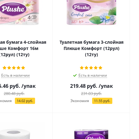
ая бумага 4-слойная
Туалетная бумага 3-слойная
ше Комфорт 16м
Плюше Комфорт (12рул)
(12рул) (12ту)
(12ту)
Есть в наличии
Есть в наличии
6.46
руб.
/упак
219.48
руб.
/упак
280.48
руб.
231.03
руб.
номия
Экономия
14.02
руб.
11.55
руб.