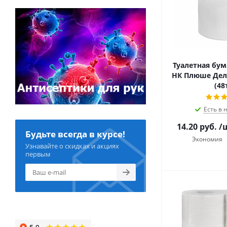
Туалетная бум
НК Плюше Дел
(48
Есть в 
14.20
руб.
/
Будьте всегда в курсе!
Экономия
Узнавайте о скидках и акциях
первым