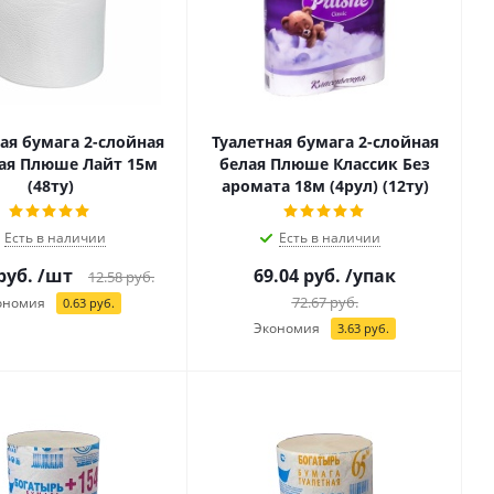
ая бумага 2-слойная
Туалетная бумага 2-слойная
ая Плюше Лайт 15м
белая Плюше Классик Без
(48ту)
аромата 18м (4рул) (12ту)
Есть в наличии
Есть в наличии
руб.
/шт
69.04
руб.
/упак
12.58
руб.
72.67
руб.
ономия
0.63
руб.
Экономия
3.63
руб.