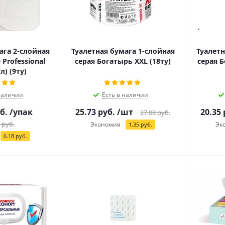
ага 2-слойная
Туалетная бумага 1-слойная
Туалетн
Professional
серая Богатырь ХХL (18ту)
серая Б
л) (9ту)
наличии
Есть в наличии
б.
/упак
25.73
руб.
/шт
20.35
27.08
руб.
руб.
Экономия
Эк
1.35
руб.
6.18
руб.