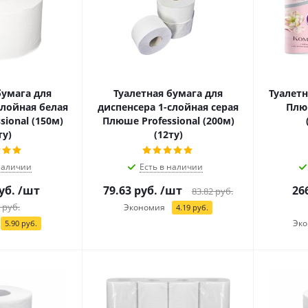
бумага для
Туалетная бумага для
Туалетн
слойная белая
диспенсера 1-слойная серая
Плю
ional (150м)
Плюше Professional (200м)
ту)
(12ту)
наличии
Есть в наличии
уб.
/шт
79.63
руб.
/шт
26
83.82
руб.
руб.
Экономия
4.19
руб.
Эко
5.90
руб.