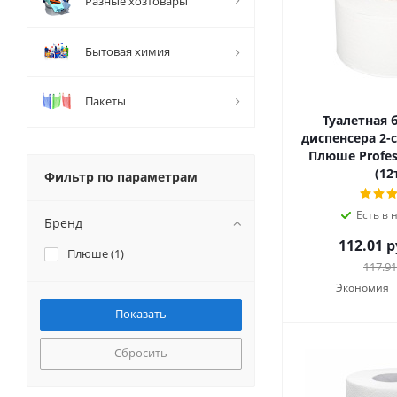
Разные хозтовары
Бытовая химия
Пакеты
Туалетная 
диспенсера 2-
Плюше Profess
(12
Фильтр по параметрам
Есть в 
Бренд
112.01
р
Плюше (
1
)
117.91
Экономия
Сбросить