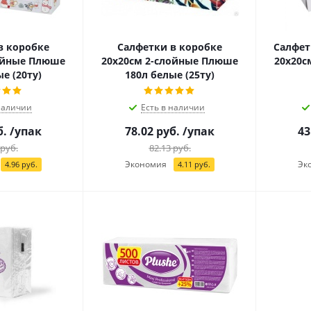
в коробке
Салфетки в коробке
Салфет
ойные Плюше
20х20см 2-слойные Плюше
20х20с
е (20ту)
180л белые (25ту)
наличии
Есть в наличии
б.
/упак
78.02
руб.
/упак
43
руб.
82.13
руб.
Экономия
Эк
4.96
руб.
4.11
руб.