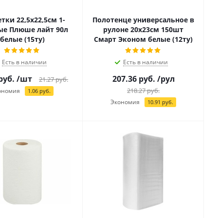
тки 22,5х22,5см 1-
Полотенце универсальное в
ые Плюше лайт 90л
рулоне 20х23см 150шт
белые (15ту)
Смарт Эконом белые (12ту)
Есть в наличии
Есть в наличии
руб.
/шт
207.36
руб.
/рул
21.27
руб.
218.27
руб.
ономия
1.06
руб.
Экономия
10.91
руб.