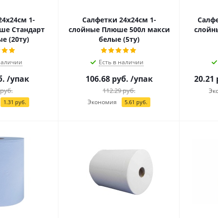
4х24см 1-
Салфетки 24х24см 1-
Салфе
ше Стандарт
слойные Плюше 500л макси
слойн
е (20ту)
белые (5ту)
наличии
Есть в наличии
б.
/упак
106.68
руб.
/упак
20.21
руб.
112.29
руб.
Эк
Экономия
1.31
руб.
5.61
руб.