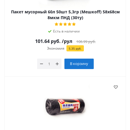
Пакет мусорный 60л 50шт 5,3гр (Мешкоff) 58х68см
8мкм ПНД (30ту)
Есть в наличии
101.64
руб.
/рул
106.99
руб.
Экономия
5.35
руб.
В корзину