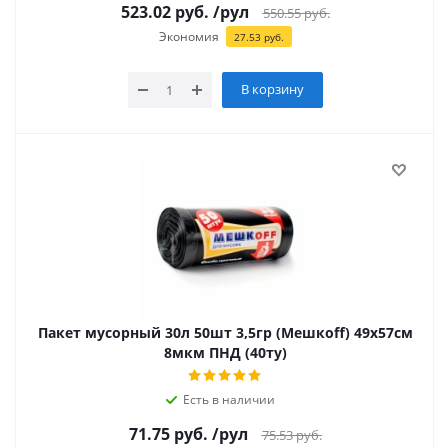
523.02
руб.
/рул
550.55
руб.
Экономия
27.53
руб.
В корзину
Пакет мусорный 30л 50шт 3,5гр (Мешкоff) 49х57см
8мкм ПНД (40ту)
Есть в наличии
71.75
руб.
/рул
75.53
руб.