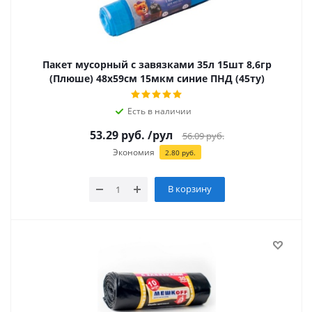
Пакет мусорный с завязками 35л 15шт 8,6гр
(Плюше) 48х59см 15мкм синие ПНД (45ту)
Есть в наличии
53.29
руб.
/рул
56.09
руб.
Экономия
2.80
руб.
В корзину