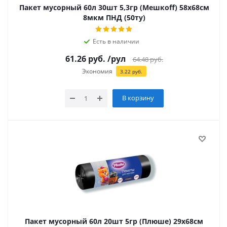
Пакет мусорный 60л 30шт 5,3гр (Мешкоff) 58х68см
8мкм ПНД (50ту)
Есть в наличии
61.26
руб.
/рул
64.48
руб.
Экономия
3.22
руб.
В корзину
Пакет мусорный 60л 20шт 5гр (Плюше) 29х68см