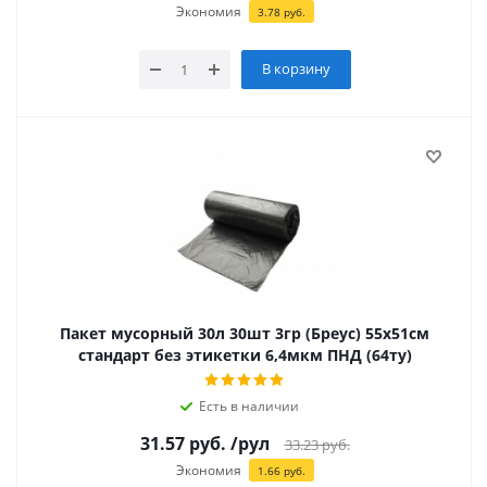
Экономия
3.78
руб.
В корзину
Пакет мусорный 30л 30шт 3гр (Бреус) 55х51см
стандарт без этикетки 6,4мкм ПНД (64ту)
Есть в наличии
31.57
руб.
/рул
33.23
руб.
Экономия
1.66
руб.