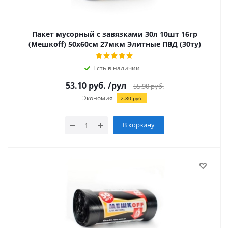
Пакет мусорный с завязками 30л 10шт 16гр
(Мешкоff) 50х60см 27мкм Элитные ПВД (30ту)
Есть в наличии
53.10
руб.
/рул
55.90
руб.
Экономия
2.80
руб.
В корзину