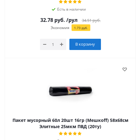
Есть в наличии
32.78
руб.
/рул
34.51
руб.
Экономия
1.73
руб.
В корзину
Пакет мусорный 60л 20шт 16гр (Мешкоff) 58х68см
Элитные 25мкм ПВД (20ту)