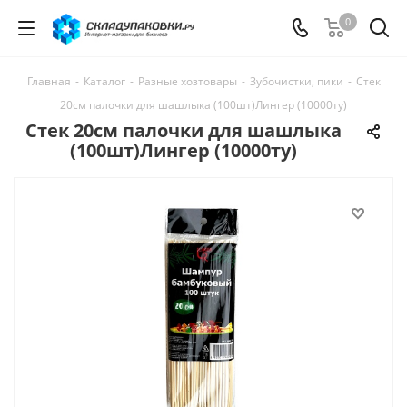
0
Главная
-
Каталог
-
Разные хозтовары
-
Зубочистки, пики
-
Стек
20см палочки для шашлыка (100шт)Лингер (10000ту)
Стек 20см палочки для шашлыка
(100шт)Лингер (10000ту)