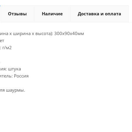
Отзывы
Наличие
Доставка и оплата
лина х ширина х высота): 300х90х40мм
ет
: г/м2
а
ия: штука
тель: Россия
для шаурмы.