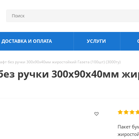
ДОСТАВКА И ОПЛАТА
УСЛУГИ
фт без ручки 300х90х40мм жиростойкий Газета (100шт) (3000ту)
без ручки 300х90х40мм жи
Пакет бу
жиростой