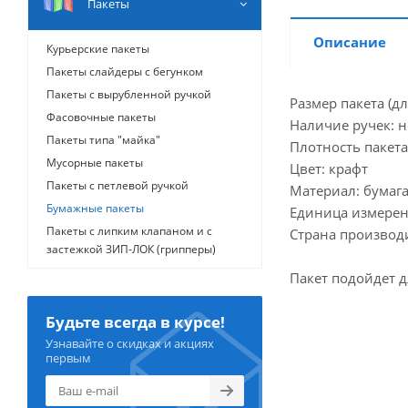
Пакеты
Описание
Курьерские пакеты
Пакеты слайдеры с бегунком
Пакеты с вырубленной ручкой
Размер пакета (д
Фасовочные пакеты
Наличие ручек: н
Пакеты типа "майка"
Плотность пакета
Мусорные пакеты
Цвет: крафт
Пакеты с петлевой ручкой
Материал: бумаг
Бумажные пакеты
Единица измерен
Пакеты с липким клапаном и с
Страна производи
застежкой ЗИП-ЛОК (грипперы)
Пакет подойдет 
Будьте всегда в курсе!
Узнавайте о скидках и акциях
первым