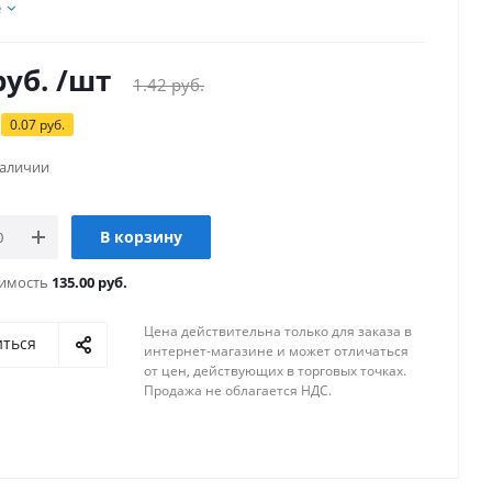
е
уб.
/шт
1.42
руб.
0.07
руб.
наличии
В корзину
оимость
135.00 руб.
Цена действительна только для заказа в
иться
интернет-магазине и может отличаться
от цен, действующих в торговых точках.
Продажа не облагается НДС.