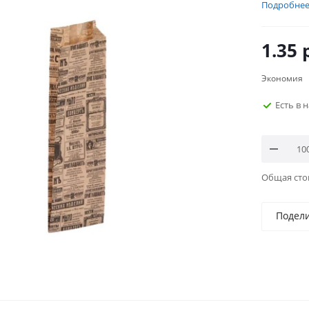
Подробне
1.35
р
Экономия
Есть в 
Общая ст
Подел