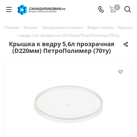
0
Главная
-
Каталог
-
Одноразовая упаковка
-
Ведра и банки
-
Крышка
к ведру 5,6л прозрачная (D220мм) ПетроПолимер (70ту)
Крышка к ведру 5,6л прозрачная
(D220мм) ПетроПолимер (70ту)