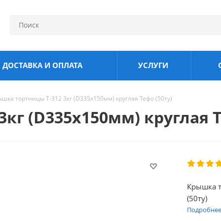
ДОСТАВКА И ОПЛАТА
УСЛУГИ
ышка тортницы Т-312 3кг (D335х150мм) круглая Тефо (50ту)
кг (D335х150мм) круглая Т
Крышка т
(50ту)
Подробне