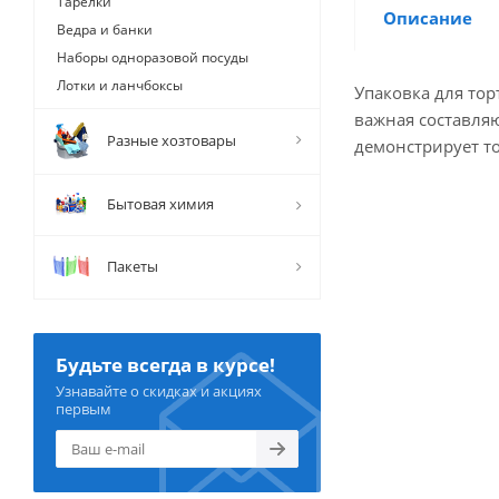
Тарелки
Описание
Ведра и банки
Наборы одноразовой посуды
Лотки и ланчбоксы
Упаковка для тор
важная составляю
Разные хозтовары
демонстрирует то
Бытовая химия
Пакеты
Будьте всегда в курсе!
Узнавайте о скидках и акциях
первым