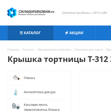
Оптовые продажи с 2015 года
☰ КАТАЛОГ
🗲 АКЦИИ
Главная
-
Каталог
-
Одноразовая упаковка
-
Упаковка для торта
-
Кр
Крышка тортницы Т-312 3
Пленка
Антисептики для рук
Кассовая лента,
термоэтикетка, бумага