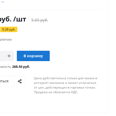
е
уб.
/шт
5.65
руб.
0.28
руб.
наличии
В корзину
оимость
268.50 руб.
Цена действительна только для заказа в
иться
интернет-магазине и может отличаться
от цен, действующих в торговых точках.
Продажа не облагается НДС.