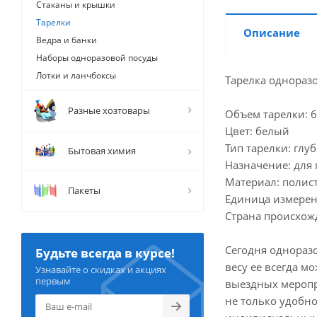
Стаканы и крышки
Тарелки
Описание
Ведра и банки
Наборы одноразовой посуды
Лотки и ланчбоксы
Тарелка одноразо
Разные хозтовары
Объем тарелки: 
Цвет: белый
Тип тарелки: глу
Бытовая химия
Назначение: для
Материал: полис
Пакеты
Единица измерен
Страна происхож
Сегодня одноразо
Будьте всегда в курсе!
весу ее всегда м
Узнавайте о скидках и акциях
первым
выездных меропри
не только удобн