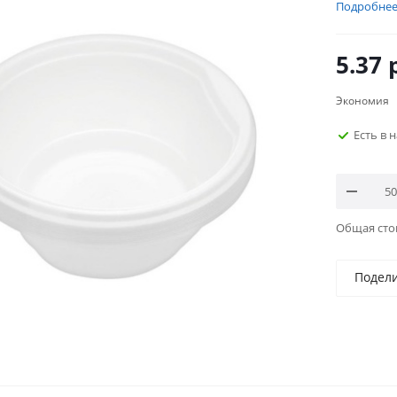
Подробне
5.37
р
Экономия
Есть в 
Общая ст
Подел